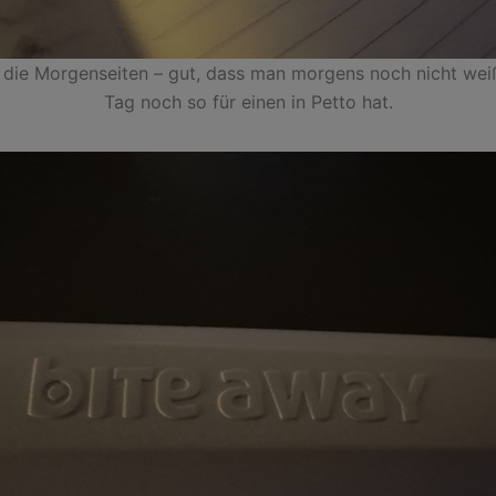
 die Morgenseiten – gut, dass man morgens noch nicht wei
Tag noch so für einen in Petto hat.