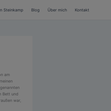
in Steinkamp
Blog
Über mich
Kontakt
ion am
 meinen
 genannten
m Bett und
raußen war,