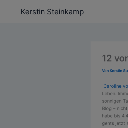
Zum
Kerstin Steinkamp
Inhalt
springen
12 vo
Von
Kerstin S
Caroline v
Leben. Imme
sonnigen Ta
Blog – nicht
habe bis 4.
gehts jetzt 