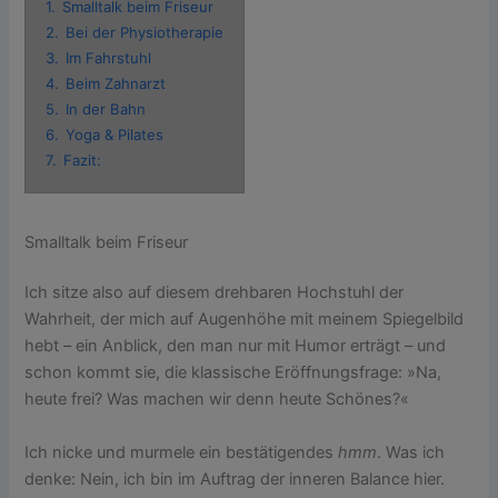
1.
Smalltalk beim Friseur
2.
Bei der Physiotherapie
3.
Im Fahrstuhl
4.
Beim Zahnarzt
5.
In der Bahn
6.
Yoga & Pilates
7.
Fazit:
Smalltalk beim Friseur
Ich sitze also auf diesem drehbaren Hochstuhl der
Wahrheit, der mich auf Augenhöhe mit meinem Spiegelbild
hebt – ein Anblick, den man nur mit Humor erträgt – und
schon kommt sie, die klassische Eröffnungsfrage: »Na,
heute frei? Was machen wir denn heute Schönes?«
Ich nicke und murmele ein bestätigendes
hmm
. Was ich
denke: Nein, ich bin im Auftrag der inneren Balance hier.