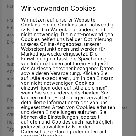
Kurz. Das bisschen. Wie naiv ich war, tassss.
Wir verwenden Cookies
Wir nutzen auf unserer Webseite
Frau Müller betritt das Behandlungszimmer mit dem
Cookies. Einige Cookies sind notwendig
Enthusiasmus einer Talkshow-Moderatorin und der
(z.B. für den Warenkorb) andere sind
nicht notwendig. Die nicht-notwendigen
Ausrüstung eines Dachdeckers. »Hallo Frau Steinkamp!
Cookies helfen uns bei der Optimierung
Eine schöne Bräune haben Sie! Wo waren Sie denn?«
unseres Online-Angebotes, unserer
Webseitenfunktionen und werden für
Marketingzwecke eingesetzt. Die
Ich wollte »Langeoog« sagen. Kam aber nur »Grmmbk!«
Einwilligung umfasst die Speicherung
von Informationen auf Ihrem Endgerät,
raus – weil ich in diesem Moment bereits mit einem
das Auslesen personenbezogener Daten
Absaugrohr, zwei Wattebäuschchen und einem
sowie deren Verarbeitung. Klicken Sie
auf „Alle akzeptieren“, um in den Einsatz
metallischen Greifhaken ausgestattet wurde. Ich bin zu
von nicht notwendigen Cookies
einem Werkzeughalter mit Puls mutiert.
einzuwilligen oder auf „Alle ablehnen“,
wenn Sie sich anders entscheiden. Sie
können unter „Einstellungen verwalten“
Frau Müller aber lässt sich nicht beirren. Sie startet nicht
detaillierte Informationen der von uns
eingesetzten Arten von Cookies erhalten
etwa die Reinigung – nein, sie startet ihren Monolog. »Also
und deren Einstellungen aufrufen. Sie
WIR waren ja in Dänemark. In so einem schuckeligen
können die Einstellungen jederzeit
aufrufen und Cookies auch nachträglich
Häuschen. Direkt am Meer. Leider hat’s geregnet. FÜNF
jederzeit abwählen (z.B. in der
Tage. Aber wir haben dann trotzdem Räder gemietet.«
Datenschutzerklärung oder unten auf