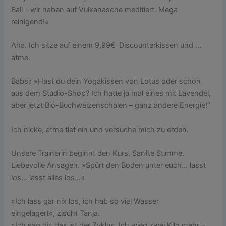
Bali – wir haben auf Vulkanasche meditiert. Mega
reinigend!«
Aha. Ich sitze auf einem 9,99€-Discounterkissen und …
atme.
Babsi: »Hast du dein Yogakissen von Lotus oder schon
aus dem Studio-Shop? Ich hatte ja mal eines mit Lavendel,
aber jetzt Bio-Buchweizenschalen – ganz andere Energie!“
Ich nicke, atme tief ein und versuche mich zu erden.
Unsere Trainerin beginnt den Kurs. Sanfte Stimme.
Liebevolle Ansagen. »Spürt den Boden unter euch… lasst
los… lasst alles los…«
»Ich lass gar nix los, ich hab so viel Wasser
eingelagert«, zischt Tanja.
»Ich sag dir, das ist der Zyklus. Ich wieg zwei Kilo mehr –