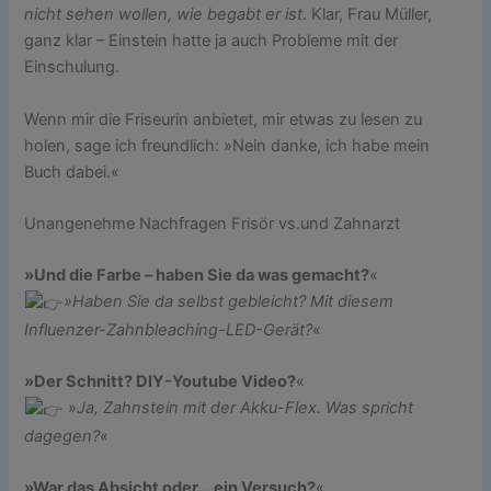
nicht sehen wollen, wie begabt er ist
. Klar, Frau Müller,
ganz klar – Einstein hatte ja auch Probleme mit der
Einschulung.
Wenn mir die Friseurin anbietet, mir etwas zu lesen zu
holen, sage ich freundlich: »Nein danke, ich habe mein
Buch dabei.«
Unangenehme Nachfragen Frisör vs.und Zahnarzt
»Und die Farbe – haben Sie da was gemacht?
«
»Haben Sie da selbst gebleicht? Mit diesem
Influenzer-Zahnbleaching-LED-Gerät?
«
»Der Schnitt? DIY-Youtube Video?
«
»
Ja, Zahnstein mit der Akku-Flex. Was spricht
dagegen?
«
»War das Absicht oder… ein Versuch?
«