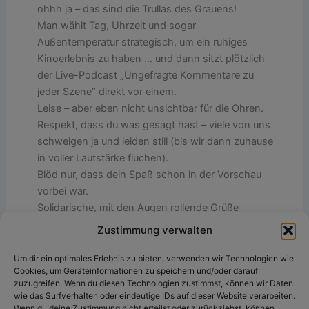
ohhh ja – das sind die Trullas des Grauens!
Man wählt Tag, Uhrzeit und sogar
Außentemperatur strategisch, um ein ruhiges
Kinoerlebnis zu haben … und dann sitzt plötzlich
der Live-Podcast „Ungefragte Kommentare zu
jeder Szene“ direkt vor einem.
Leise – aber eben nicht unsichtbar für die Ohren.
Respekt, dass du was gesagt hast – viele von uns
schweigen ja und leiden still (bis wir dann zuhause
in voller Lautstärke fluchen).
Blöd nur, dass dein Spaß schon in der Vorschau
vorbei war.
Solidarische, mit den Augen rollende Grüße
Zustimmung verwalten
Um dir ein optimales Erlebnis zu bieten, verwenden wir Technologien wie
Pingback:
KW32/2025: Alle TCS-Blogartikel - The
Cookies, um Geräteinformationen zu speichern und/oder darauf
Content Society
zuzugreifen. Wenn du diesen Technologien zustimmst, können wir Daten
wie das Surfverhalten oder eindeutige IDs auf dieser Website verarbeiten.
Wenn du deine Zustimmung nicht erteilst oder zurückziehst, können