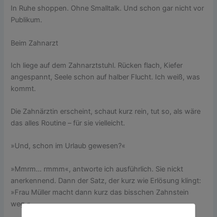
In Ruhe shoppen. Ohne Smalltalk. Und schon gar nicht vor
Publikum.
Beim Zahnarzt
Ich liege auf dem Zahnarztstuhl. Rücken flach, Kiefer
angespannt, Seele schon auf halber Flucht. Ich weiß, was
kommt.
Die Zahnärztin erscheint, schaut kurz rein, tut so, als wäre
das alles Routine – für sie vielleicht.
»Und, schon im Urlaub gewesen?«
»Mmrm… rmmm«, antworte ich ausführlich. Sie nickt
anerkennend. Dann der Satz, der kurz wie Erlösung klingt:
»Frau Müller macht dann kurz das bisschen Zahnstein
weg.«