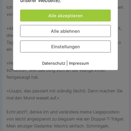
unserer Webseite).
Ich liege da, die Lippen auf halb acht, der Unterkiefer zittert
vor Anstrengung – und sie redet weiter.
Alle akzeptieren
»Aber beim nächsten Mal nehmen wir unsere eigenen mit,
Alle ablehnen
diese Sättel waren ja eine Katastrophe! Ich konnte zwei
Tage kaum sitzen. Mein Mann hat gesagt, ich laufe wie so
Einstellungen
ein Cowboy nach drei Tagen Rinder einfangen, hihi!«
|
»Hrmmm … hmmm«, mache ich und versuche zu
Datenschutz
Impressum
schlucken, weil das Ding sich an der Wange innen
festgesaugt hat.
»Uuups, das passiert mir ständig (lacht). Dann machen Sie
mal den Mund weeeit auf.«
Echt jetzt?, denke ich und verändere meine Liegeposition
von leicht angespannt zu biegsam wie ein Doppel-T-Träger.
Mein einziger Gedanke: Mach’s einfach. Schmirgeln.