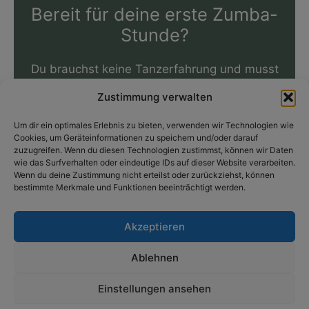
Bereit für deine erste Zumba-
Stunde?
Du brauchst keine Tanzerfahrung und musst
auch keine komplizierten Schrittfolgen
Zustimmung verwalten
auswendig lernen. Komm vorbei, probiere es
aus und finde heraus, welcher Kurs zu dir
Um dir ein optimales Erlebnis zu bieten, verwenden wir Technologien wie
Cookies, um Geräteinformationen zu speichern und/oder darauf
passt.
zuzugreifen. Wenn du diesen Technologien zustimmst, können wir Daten
wie das Surfverhalten oder eindeutige IDs auf dieser Website verarbeiten.
Wenn du deine Zustimmung nicht erteilst oder zurückziehst, können
bestimmte Merkmale und Funktionen beeinträchtigt werden.
Jetzt Kontakt aufnehmen
Akzeptieren
Ablehnen
Copyright © 2026 Kerstin Steinkamp | Präsentiert von
Astra-
Einstellungen ansehen
WordPress-Theme
|
Impressum
|
Datenschutz
|
Kontakt