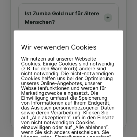
Ist Zumba Gold nur für ältere
Menschen?
Ist Zumba Gold langweilig
Wir verwenden Cookies
oder sehr langsam?
Wir nutzen auf unserer Webseite
Cookies. Einige Cookies sind notwendig
(z.B. für den Warenkorb) andere sind
nicht notwendig. Die nicht-notwendigen
Cookies helfen uns bei der Optimierung
Gibt es bei Zumba Gold
unseres Online-Angebotes, unserer
Sprünge?
Webseitenfunktionen und werden für
Marketingzwecke eingesetzt. Die
Einwilligung umfasst die Speicherung
von Informationen auf Ihrem Endgerät,
das Auslesen personenbezogener Daten
sowie deren Verarbeitung. Klicken Sie
Zumba Gold anfragen
auf „Alle akzeptieren“, um in den Einsatz
von nicht notwendigen Cookies
einzuwilligen oder auf „Alle ablehnen“,
wenn Sie sich anders entscheiden. Sie
können unter „Einstellungen verwalten“