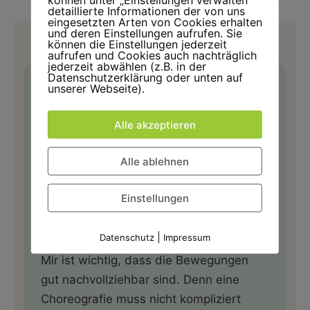
detaillierte Informationen der von uns
eingesetzten Arten von Cookies erhalten
und deren Einstellungen aufrufen. Sie
können die Einstellungen jederzeit
aufrufen und Cookies auch nachträglich
jederzeit abwählen (z.B. in der
Datenschutzerklärung oder unten auf
unserer Webseite).
DEINE INSTRUCTORIN
Hallo, ich bin Kerstin!
Alle akzeptieren
Seit 2012 gebe ich Zumba-Kurse in
Alle ablehnen
Wagenfeld – mit viel Herzblut,
abwechslungsreicher Musik und
Einstellungen
Choreografien, in die jede Menge
Vorbereitung fließt.
|
Datenschutz
Impressum
Mir ist wichtig, dass die Bewegungen
gut nachvollziehbar sind. Denn eine
Choreografie muss nicht kompliziert