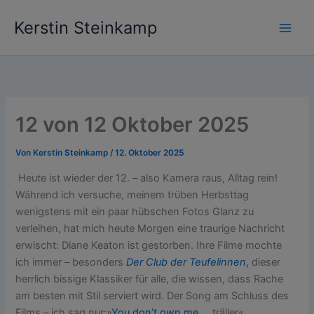
Zum
Kerstin Steinkamp
Inhalt
springen
12 von 12 Oktober 2025
Von
Kerstin Steinkamp
/
12. Oktober 2025
Heute ist wieder der 12. – also Kamera raus, Alltag rein!
Während ich versuche, meinem trüben Herbsttag
wenigstens mit ein paar hübschen Fotos Glanz zu
verleihen, hat mich heute Morgen eine traurige Nachricht
erwischt: Diane Keaton ist gestorben. Ihre Filme mochte
ich immer – besonders
Der Club der Teufelinnen
,
dieser
herrlich bissige Klassiker für alle, die wissen, dass Rache
am besten mit Stil serviert wird. Der Song am Schluss des
Films – ich sag nur:»
You don’t own me
… träller«