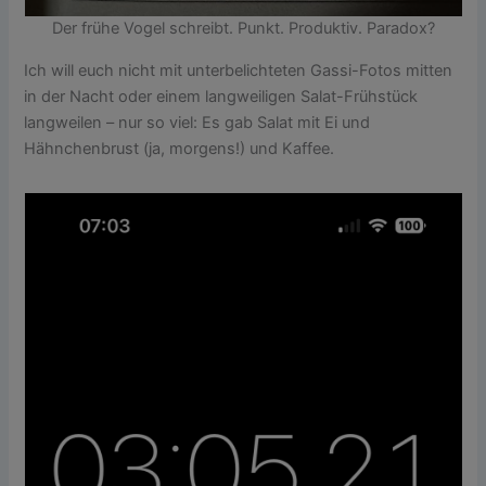
Der frühe Vogel schreibt. Punkt. Produktiv. Paradox?
Ich will euch nicht mit unterbelichteten Gassi-Fotos mitten
in der Nacht oder einem langweiligen Salat-Frühstück
langweilen – nur so viel: Es gab Salat mit Ei und
Hähnchenbrust (ja, morgens!) und Kaffee.