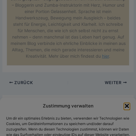
– Bloggerin und Zumba-Instruktorin mit Herz, Humor und
einer Portion Gelassenheit. Sprache ist mein
Handwerkszeug, Bewegung mein Ausgleich – beides
steht für Energie, Leichtigkeit und Klarheit. Ich schreibe
für Menschen, die wie ich sich selbst nicht zu ernst
nehmen – denn manchmal ist das Leben hart genug. Auf
meinem Blog verbinde ich ehrliche Einblicke in meinen aus
Alltag, Themen, die mich gerade interessieren und meine
Kreativität. Mehr über mich findest du
hier
.
ZURÜCK
WEITER
1 Kommentar zu „12 von 12 Oktober 2025“
Zustimmung verwalten
Um dir ein optimales Erlebnis zu bieten, verwenden wir Technologien wie
Pingback:
KW41/2025: Alle TCS-Blogartikel - The
Cookies, um Geräteinformationen zu speichern und/oder darauf
Content Society
zuzugreifen. Wenn du diesen Technologien zustimmst, können wir Daten
wie das Surfverhalten oder eindeutige IDs auf dieser Website verarbeiten.