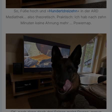
So, Füße hoch und »
Hundertdreizehn
« in der ARD
Mediathek… also theoretisch. Praktisch: Ich hab nach zehn
Minuten keine Ahnung mehr … Powernap.
OK, nach dann doch drei Folgen meint Doggo, genug