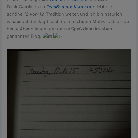
Dank Caroline von
Draußen nur Kännchen
lebt die
schöne
12 von 12
-Tradition weiter, und ich bin natürlich
wieder auf der Jagd nach dem nächsten Motiv. Tadaa – ab
heute Abend landet der ganze Spaß dann im oben
genannten Blog.