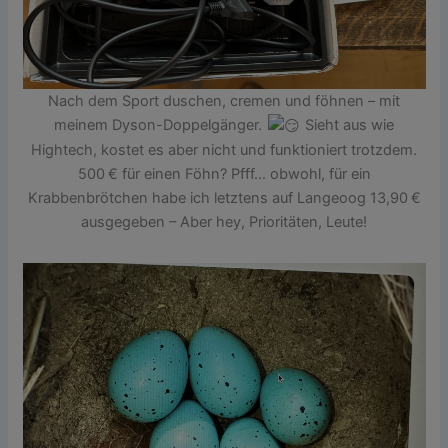
Nach dem Sport duschen, cremen und föhnen – mit
meinem Dyson-Doppelgänger.
Sieht aus wie
Hightech, kostet es aber nicht und funktioniert trotzdem.
500 € für einen Föhn? Pfff… obwohl, für ein
Krabbenbrötchen habe ich letztens auf Langeoog 13,90 €
ausgegeben – Aber hey, Prioritäten, Leute!