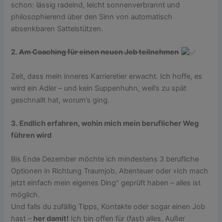
schon: lässig radelnd, leicht sonnenverbrannt und
philosophierend über den Sinn von automatisch
absenkbaren Sattelstützen.
2.
Am Coaching für einen neuen Job teilnehmen
Zeit, dass mein inneres Karrieretier erwacht. Ich hoffe, es
wird ein Adler – und kein Suppenhuhn, weil’s zu spät
geschnallt hat, worum’s ging.
3. Endlich erfahren, wohin mich mein beruflicher Weg
führen wird
Bis Ende Dezember möchte ich mindestens 3 berufliche
Optionen in Richtung Traumjob, Abenteuer oder »Ich mach
jetzt einfach mein eigenes Ding“ geprüft haben – alles ist
möglich.
Und falls du zufällig Tipps, Kontakte oder sogar einen Job
hast –
her damit!
Ich bin offen für (fast) alles. Außer