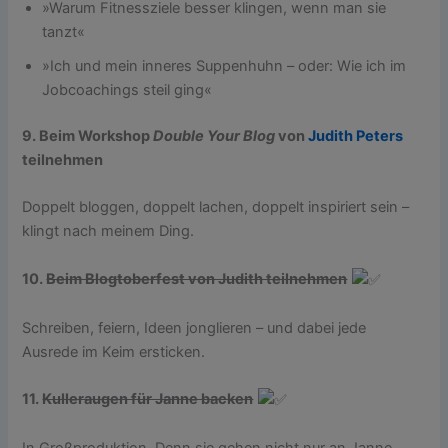
»Warum Fitnessziele besser klingen, wenn man sie
tanzt«
»Ich und mein inneres Suppenhuhn – oder: Wie ich im
Jobcoachings steil ging«
9. Beim Workshop
Double Your Blog
von
Judith Peters
teilnehmen
Doppelt bloggen, doppelt lachen, doppelt inspiriert sein –
klingt nach meinem Ding.
10.
Beim Blogtoberfest von Judith teilnehmen
Schreiben, feiern, Ideen jonglieren – und dabei jede
Ausrede im Keim ersticken.
11.
Kulleraugen für Janne backen
In Großproduktion. Denn sie gehen nicht nur an Janne,