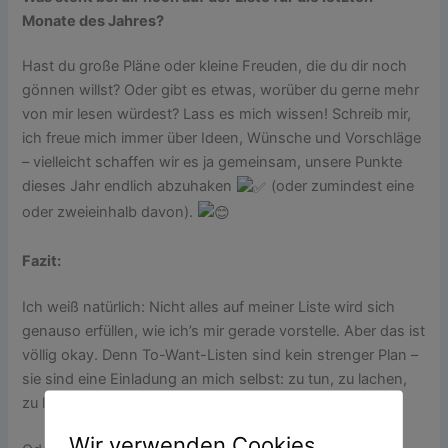
Monate des Jahres?
Hast du große Pläne oder kleine Freuden, die du dir noch
gönnen willst? Oder gibt es etwas, worüber du gerne mehr
von mir lesen würdest? Lass es mich wissen! Schreib mir,
ich freue mich immer über Ideen, Wünsche und Vorschläge
– vielleicht schaffen wir es ja gemeinsam, unsere Punkte
dieses Jahr endlich abzuhaken
(oder zumindest eine
oder zweieinhalb davon).
Fazit:
Ich weiß natürlich: Nicht alles auf meiner Liste wird sich
genauso erfüllen, wie ich’s mir gerade vorstelle. Aber das ist
völlig okay. Denn To-Want-Listen sind kein strenger Plan –
sie sind eine Einladung an mich selbst: zu tun, zu lachen,
zu leben.
Wir verwenden Cookies