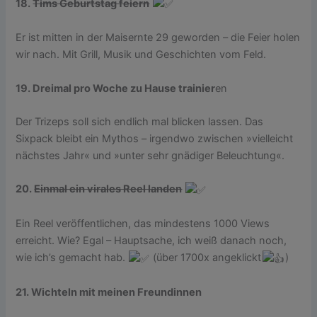
18.
Tims Geburtstag feiern
Er ist mitten in der Maisernte 29 geworden – die Feier holen
wir nach. Mit Grill, Musik und Geschichten vom Feld.
19. Dreimal pro Woche zu Hause trainier
en
Der Trizeps soll sich endlich mal blicken lassen. Das
Sixpack bleibt ein Mythos – irgendwo zwischen »vielleicht
nächstes Jahr« und »unter sehr gnädiger Beleuchtung«.
20.
Einmal ein virales Reel landen
Ein Reel veröffentlichen, das mindestens 1000 Views
erreicht. Wie? Egal – Hauptsache, ich weiß danach noch,
wie ich’s gemacht hab.
(über 1700x angeklickt
)
21. Wichteln mit meinen Freundinnen