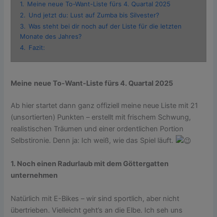
1.
Meine neue To-Want-Liste fürs 4. Quartal 2025
2.
Und jetzt du: Lust auf Zumba bis Silvester?
3.
Was steht bei dir noch auf der Liste für die letzten
Monate des Jahres?
4.
Fazit:
Meine
neue To-Want-Liste fürs 4. Quartal 2025
Ab hier startet dann ganz offiziell meine neue Liste mit 21
(unsortierten) Punkten – erstellt mit frischem Schwung,
realistischen Träumen und einer ordentlichen Portion
Selbstironie. Denn ja: Ich weiß, wie das Spiel läuft.
1. Noch einen Radurlaub mit dem Göttergatten
unternehmen
Natürlich mit E-Bikes – wir sind sportlich, aber nicht
übertrieben. Vielleicht geht’s an die Elbe. Ich seh uns