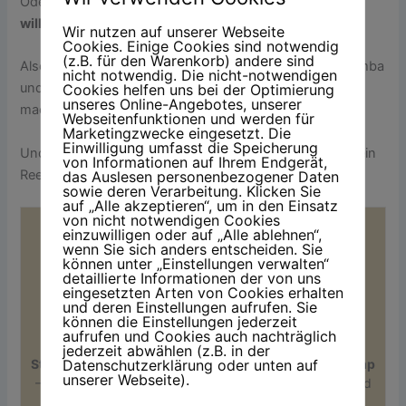
Oder, um es mit Goethe zu sagen:
»Was immer du tun
willst, fang damit an.«
Wir nutzen auf unserer Webseite
Cookies. Einige Cookies sind notwendig
(z.B. für den Warenkorb) andere sind
Also fang ich an. Mit Radfahren, Backen, Schreiben, Zumba
nicht notwendig. Die nicht-notwendigen
Cookies helfen uns bei der Optimierung
und all den kleinen Momenten, die das Jahr schön
unseres Online-Angebotes, unserer
machen.
Webseitenfunktionen und werden für
Marketingzwecke eingesetzt. Die
Einwilligung umfasst die Speicherung
Und wenn am Ende nur der Tupperschrank glänzt und ein
von Informationen auf Ihrem Endgerät,
Reel halb viral geht – dann war’s das allemal wert.
das Auslesen personenbezogener Daten
sowie deren Verarbeitung. Klicken Sie
auf „Alle akzeptieren“, um in den Einsatz
von nicht notwendigen Cookies
einzuwilligen oder auf „Alle ablehnen“,
wenn Sie sich anders entscheiden. Sie
können unter „Einstellungen verwalten“
detaillierte Informationen der von uns
eingesetzten Arten von Cookies erhalten
und deren Einstellungen aufrufen. Sie
können die Einstellungen jederzeit
Kerstin Steinkamp
aufrufen und Cookies auch nachträglich
jederzeit abwählen (z.B. in der
Datenschutzerklärung oder unten auf
Stifte gespitzt – Segel gesetzt.
Ich bin
Kerstin Steinkamp
unserer Webseite).
– Bloggerin und Zumba-Instruktorin mit Herz, Humor und
einer Portion Gelassenheit. Sprache ist mein