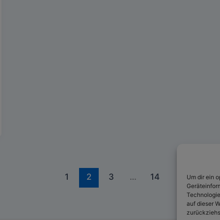
1
2
3
…
14
Um dir ein 
Geräteinfor
Technologie
auf dieser W
zurückziehs