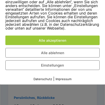
einzuwilligen oder auf „Alle ablehnen“, wenn Sie sich
WMDEDGT – dieses wunderbar
anders entscheiden. Sie können unter „Einstellungen
verwalten“ detaillierte Informationen der von uns
unspektakuläre Blogformat, das Frau
eingesetzten Arten von Cookies erhalten und deren
Brüllen vor vielen Jahren ins Leben gerufen
Einstellungen aufrufen. Sie können die Einstellungen
jederzeit aufrufen und Cookies auch nachträglich
hat, erinnert mich regelmäßig daran,
jederzeit abwählen (z.B. in der Datenschutzerklärung
oder unten auf unserer Webseite).
Alle akzeptieren
Alle ablehnen
Einstellungen
|
Datenschutz
Impressum
,
Persönliches
Rückblicke