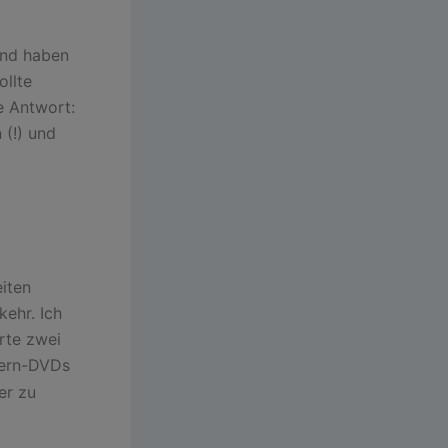
nd haben
llte
e Antwort:
 (!) und
eiten
ehr. Ich
rte zwei
 Lern-DVDs
er zu