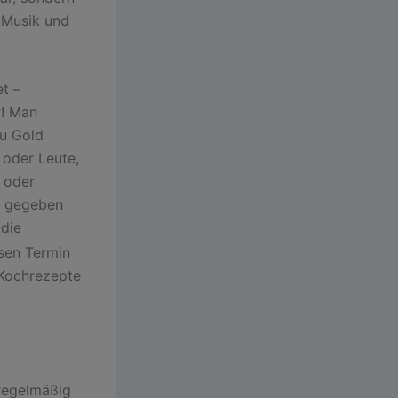
e Musik und
et –
r! Man
zu Gold
 oder Leute,
n oder
gegeben
 die
esen Termin
 Kochrezepte
 regelmäßig