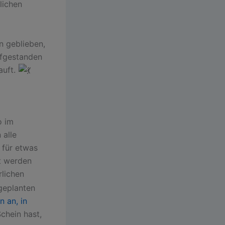
lichen
n geblieben,
ufgestanden
auft.
o im
 alle
 für etwas
t werden
rlichen
geplanten
 an, in
chein hast,