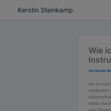
Zum
Kerstin Steinkamp
Inhalt
springen
Wie i
Instr
Von
Kerstin S
Als ich mic
tatsächlich
südamerikan
selbst mach
und Choreos