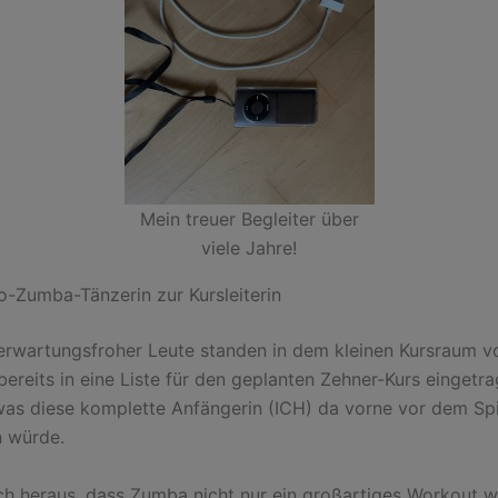
Mein treuer Begleiter über
viele Jahre!
o-Zumba-Tänzerin zur Kursleiterin
erwartungsfroher Leute standen in dem kleinen Kursraum vo
bereits in eine Liste für den geplanten Zehner-Kurs eingetr
was diese komplette Anfängerin (ICH) da vorne vor dem Sp
n würde.
sich heraus, dass Zumba nicht nur ein großartiges Workout w