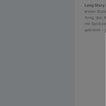
Long Story 
ersten Stund
Song, den A
mit Spickzet
gebrannt – 