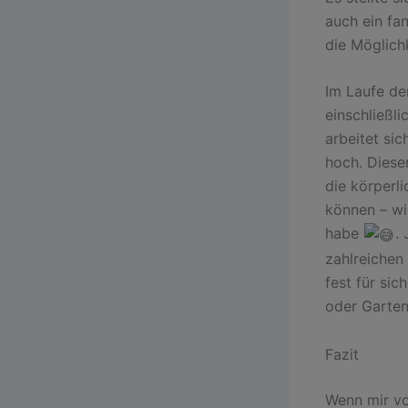
auch ein fan
die Möglich
Im Laufe de
einschließli
arbeitet si
hoch. Dieser
die körperl
können – wi
habe
.
zahlreichen 
fest für si
oder Garten
Fazit
Wenn mir vo