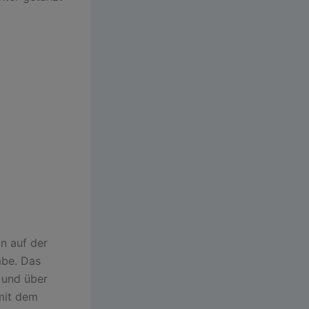
n auf der
abe. Das
 und über
 mit dem