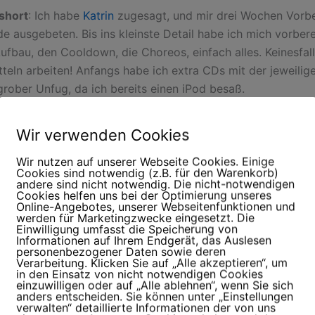
short
: Ich habe
Katrin
zugesagt, und mir drei Wochen Vorbe
e ausgebeten. Bis ins kleinste Detail habe ich mich vorbere
ufbau, den Cooldown, die Choreos, einfach alles. Keinesfall
teln arbeiten! Anfangs habe ich extra CDs mit der jeweilige
grober Unfug, da ich bereits einen iPod besaß.
Wir verwenden Cookies
Wir nutzen auf unserer Webseite Cookies. Einige
Cookies sind notwendig (z.B. für den Warenkorb)
andere sind nicht notwendig. Die nicht-notwendigen
Cookies helfen uns bei der Optimierung unseres
Online-Angebotes, unserer Webseitenfunktionen und
werden für Marketingzwecke eingesetzt. Die
Einwilligung umfasst die Speicherung von
Informationen auf Ihrem Endgerät, das Auslesen
personenbezogener Daten sowie deren
Verarbeitung. Klicken Sie auf „Alle akzeptieren“, um
in den Einsatz von nicht notwendigen Cookies
einzuwilligen oder auf „Alle ablehnen“, wenn Sie sich
anders entscheiden. Sie können unter „Einstellungen
verwalten“ detaillierte Informationen der von uns