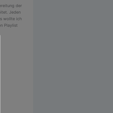
reitung der
itet. Jeden
s wollte ich
n Playlist