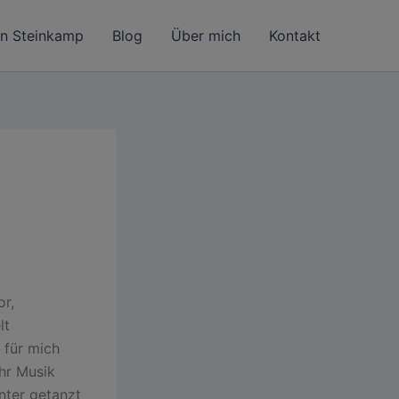
in Steinkamp
Blog
Über mich
Kontakt
or,
lt
 für mich
hr Musik
nter getanzt