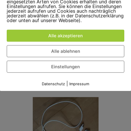
eingesetzten Arten von Cookies erhalten und deren
Einstellungen aufrufen. Sie können die Einstellungen
Meine selbstgebrannten CDs
jederzeit aufrufen und Cookies auch nachträglich
jederzeit abwählen (z.B. in der Datenschutzerklärung
oder unten auf unserer Webseite).
nichts dem Zufall überlassen, schließlich kamen zahlende Le
inamerikanischer Musik abzuhotten. Bei der Fahrt zu meiner 
Alle akzeptieren
 ich erfolglos versucht, mein Panikgefühl zu ignorieren, d
e mir immer wieder einen Strich durch die Rechnung. War
Alle ablehnen
ch nein gesagt? War doch schön und heimelig bei mir im W
nliche Komfortzone hatte ich endgültig verlassen.
Einstellungen
 iPod habe ich übrigens immer noch. Sogar mit Ladekabel, 
|
ernen Anschluss mehr passt
.
Datenschutz
Impressum