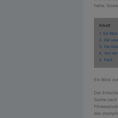
hatte. Sowe
Inhalt
1.
Ein Blic
2.
Der une
3.
Die Geb
4.
Von der
5.
Fazit
Ein Blick zu
Der Entschl
Suche nach 
Fitnessstud
das stumpfe