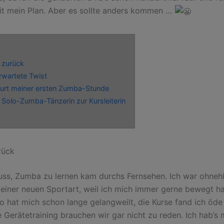
it mein Plan. Aber es sollte anders kommen …
k zurück
rwartete Twist
urt meiner ersten Zumba-Stunde
 Solo-Zumba-Tänzerin zur Kursleiterin
rück
uss, Zumba zu lernen kam durchs Fernsehen. Ich war ohnehi
einer neuen Sportart, weil ich mich immer gerne bewegt h
io hat mich schon lange gelangweilt, die Kurse fand ich öde
 Gerätetraining brauchen wir gar nicht zu reden. Ich hab’s