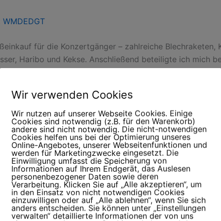
:
WMDEDGT
oßeinkauf für die Konzertgänger – zahlreiche Blechraketen, 
sser, Haribo und Kekse. Anschließend beteiligte ich mich b
 habe es tatsächlich geschafft, den
Monatsrückblick für Ju
Wir verwenden Cookies
Wir nutzen auf unserer Webseite Cookies. Einige
Cookies sind notwendig (z.B. für den Warenkorb)
andere sind nicht notwendig. Die nicht-notwendigen
Cookies helfen uns bei der Optimierung unseres
Online-Angebotes, unserer Webseitenfunktionen und
werden für Marketingzwecke eingesetzt. Die
Einwilligung umfasst die Speicherung von
Informationen auf Ihrem Endgerät, das Auslesen
personenbezogener Daten sowie deren
Verarbeitung. Klicken Sie auf „Alle akzeptieren“, um
in den Einsatz von nicht notwendigen Cookies
einzuwilligen oder auf „Alle ablehnen“, wenn Sie sich
anders entscheiden. Sie können unter „Einstellungen
verwalten“ detaillierte Informationen der von uns