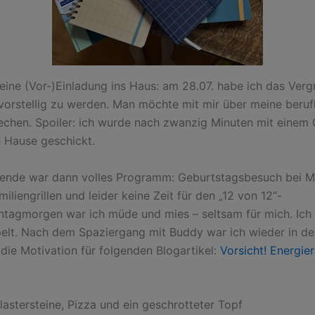
e eine (Vor-)Einladung ins Haus: am 28.07. habe ich das Ver
vorstellig zu werden. Man möchte mit mir über meine beruf
echen. Spoiler: ich wurde nach zwanzig Minuten mit eine
 Hause geschickt.
nde war dann volles Programm: Geburtstagsbesuch bei M
miliengrillen und leider keine Zeit für den „12 von 12“-
nntagmorgen war ich müde und mies – seltsam für mich. Ich
elt. Nach dem Spaziergang mit Buddy war ich wieder in der
 die Motivation für folgenden Blogartikel:
Vorsicht! Energie
lastersteine, Pizza und ein geschrotteter Topf