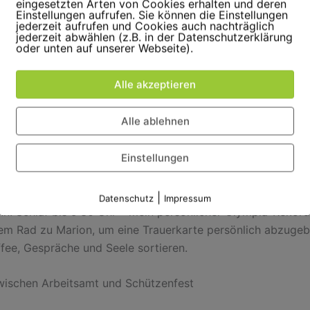
eingesetzten Arten von Cookies erhalten und deren
Einstellungen aufrufen. Sie können die Einstellungen
jederzeit aufrufen und Cookies auch nachträglich
jederzeit abwählen (z.B. in der Datenschutzerklärung
oder unten auf unserer Webseite).
Blechraketen
Alle akzeptieren
hrend mein Mann »Here I am – rock you like a Hurricane«
, gönnte ich mir einedoppelte Zumba-Dosis, einen Spazier
Alle ablehnen
nd danach: ich, allein zu Hause! Alle weg! Göttergatte: Kon
abschied, Freundin: unterwegs, ich: ein freier Elf! Ein echte
 für introvertierte Extrovertierte. Ich pflegte mich mit Ri
Einstellungen
schüttete Rotweinschorle nach und drehte die Musik auf. Ye
|
Datenschutz
Impressum
n: Schlaf bis 9:30 Uhr – mein persönlicher Olympia-Rekor
dem Rad zu Marion, um eine Trauerkarte persönlich abzugeb
fee, Gespräche und Seele sortieren.
ischen Arbeitsamt und Schützenfest