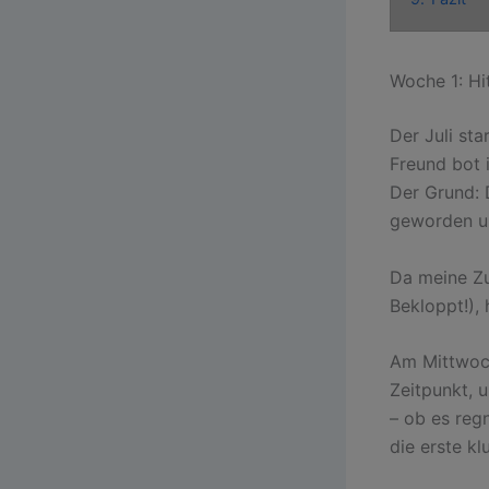
Woche 1: Hi
Der Juli st
Freund bot 
Der Grund: 
geworden un
Da meine Zu
Bekloppt!),
Am Mittwoch
Zeitpunkt, 
– ob es reg
die erste k