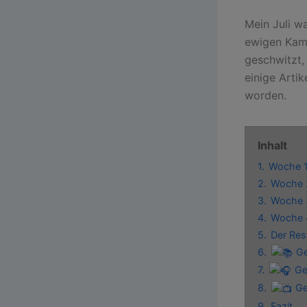
Mein Juli w
ewigen Kamp
geschwitzt,
einige Arti
worden.
Inhalt
1.
Woche 1:
2.
Woche 2
3.
Woche 3
4.
Woche 
5.
Der Res
6.
Ge
7.
Ge
8.
Ge
9.
Fazit