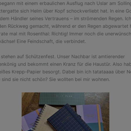
egann mit einem erbaulichen Ausflug nach Uslar am Solli
ttergatte sich Helm über Kopf schockverliebt hat. In eine G
 dem Händler seines Vertrauens – im strömenden Regen. Ic
 den Rückweg gemacht, während er den Regen abgewartet h
rate mal mit Rosenthal: Richtig! Immer noch die unerwünsc
chse! Eine Feindschaft, die verbindet.
 stehen auf Schützenfest. Unser Nachbar ist amtierender
nkönig und bekommt einen Kranz für die Haustür. Also ha
ißes Krepp-Papier besorgt. Dabei bin ich tatataaaa über N
 sind sie nicht schön? Sie wollten bei mir wohnen.