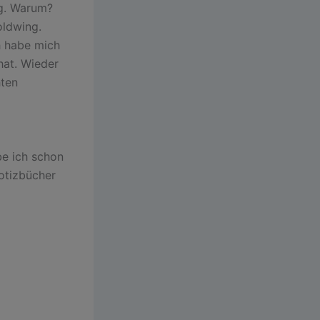
ng. Warum?
oldwing.
h habe mich
at. Wieder
hten
be ich schon
otizbücher