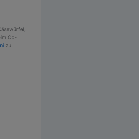
Käsewürfel,
eim Co-
ni
zu