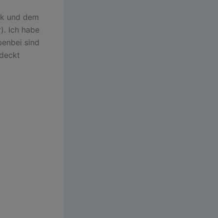
ick und dem
). Ich habe
benbei sind
tdeckt