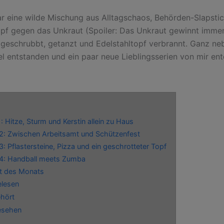
ar eine wilde Mischung aus Alltagschaos, Behörden-Slapst
f gegen das Unkraut (Spoiler: Das Unkraut gewinnt immer
 geschrubbt, getanzt und Edelstahltopf verbrannt. Ganz ne
kel entstanden und ein paar neue Lieblingsserien von mir en
 Hitze, Sturm und Kerstin allein zu Haus
: Zwischen Arbeitsamt und Schützenfest
: Pflastersteine, Pizza und ein geschrotteter Topf
4: Handball meets Zumba
t des Monats
lesen
hört
sehen