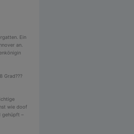
rgatten. Ein
nnover an.
enkönigin
38 Grad???
ichtige
hst wie doof
l gehüpft –