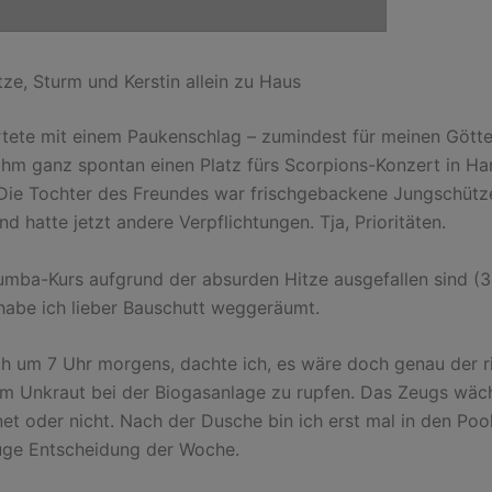
tze, Sturm und Kerstin allein zu Haus
artete mit einem Paukenschlag – zumindest für meinen Götte
ihm ganz spontan einen Platz fürs Scorpions-Konzert in Ha
Die Tochter des Freundes war frischgebackene Jungschütz
d hatte jetzt andere Verpflichtungen. Tja, Prioritäten.
mba-Kurs aufgrund der absurden Hitze ausgefallen sind (
 habe ich lieber Bauschutt weggeräumt.
 um 7 Uhr morgens, dachte ich, es wäre doch genau der r
um Unkraut bei der Biogasanlage zu rupfen. Das Zeugs wäc
net oder nicht. Nach der Dusche bin ich erst mal in den Poo
luge Entscheidung der Woche.