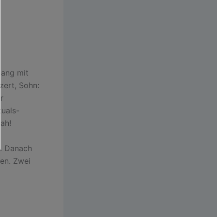
gang mit
zert, Sohn:
r
tuals-
ah!
d. Danach
en. Zwei