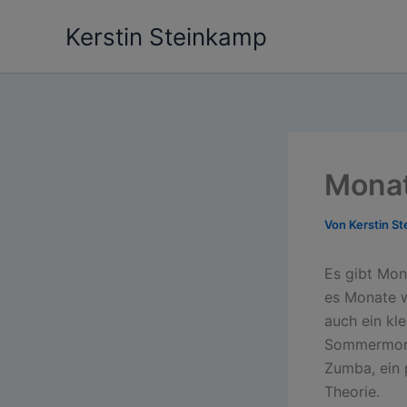
Zum
Kerstin Steinkamp
Inhalt
springen
Monat
Von
Kerstin S
Es gibt Mona
es Monate w
auch ein kle
Sommermonat
Zumba, ein 
Theorie.