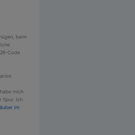
gnügen, beim
liche
m QR-Code
arion
 habe mich
 Spur. Ich
räuber im