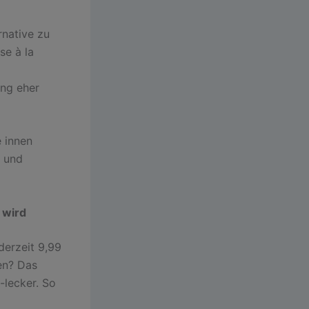
rnative zu
se à la
ing eher
e innen
d und
 wird
derzeit 9,99
gen? Das
-lecker. So