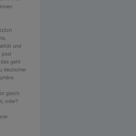
innen
zlich
te,
alität und
 psst
 das geht
u deutscher
phäre.
bt gleich
nt, oder?
erer