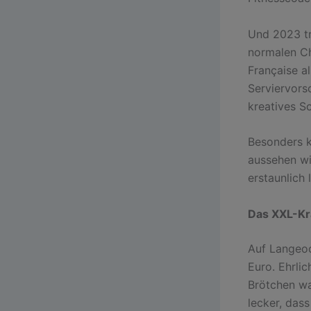
Und 2023 tr
normalen Ch
Française a
Serviervors
kreatives Sc
Besonders k
aussehen wie
erstaunlich 
Das XXL-Kr
Auf Langeo
Euro. Ehrli
Brötchen war
lecker, das