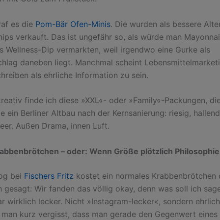
af es die
Pom-Bär Ofen-Minis
. Die wurden als bessere Alte
ips verkauft. Das ist ungefähr so, als würde man Mayonnai
ls Wellness-Dip vermarkten, weil irgendwo eine Gurke als
chlag daneben liegt. Manchmal scheint Lebensmittelmarket
hreiben als ehrliche Information zu sein.
reativ finde ich diese »XXL«- oder »Family«-Packungen, di
 ein Berliner Altbau nach der Kernsanierung: riesig, hallen
leer. Außen Drama, innen Luft.
abbenbrötchen – oder: Wenn Größe plötzlich Philosophie
og bei
Fischers Fritz
kostet ein normales Krabbenbrötchen 
ch gesagt: Wir fanden das völlig okay, denn was soll ich sa
 wirklich lecker. Nicht »Instagram-lecker«, sondern ehrlich
s man kurz vergisst, dass man gerade den Gegenwert eines