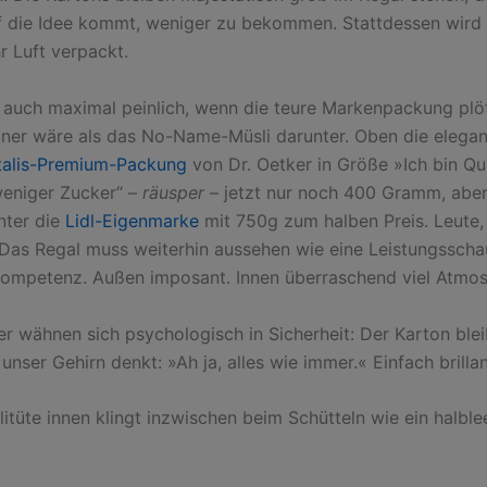
 die Idee kommt, weniger zu bekommen. Stattdessen wird 
r Luft verpackt.
 auch maximal peinlich, wenn die teure Markenpackung plöt
einer wäre als das No-Name-Müsli darunter. Oben die elegan
italis-Premium-Packung
von Dr. Oetker in Größe »Ich bin Qu
weniger Zucker“ –
räusper
– jetzt nur noch 400 Gramm, aber
nter die
Lidl-Eigenmarke
mit 750g zum halben Preis. Leute,
 Das Regal muss weiterhin aussehen wie eine Leistungsscha
ompetenz. Außen imposant. Innen überraschend viel Atmos
er wähnen sich psychologisch in Sicherheit: Der Karton blei
unser Gehirn denkt: »Ah ja, alles wie immer.« Einfach brilla
itüte innen klingt inzwischen beim Schütteln wie ein halble