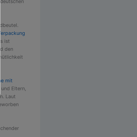
 deutschen
dbeutel.
Verpackung
s ist
nd den
ütlichkeit
ne mit
 und Eltern,
n. Laut
beworben
uchender