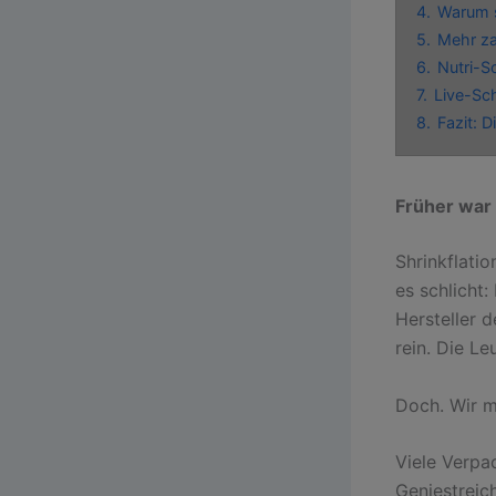
4.
Warum s
5.
Mehr z
6.
Nutri-S
7.
Live-Sch
8.
Fazit: D
Früher war 
Shrinkflati
es schlicht
Hersteller 
rein. Die L
Doch. Wir m
Viele Verpa
Geniestreic