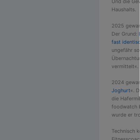
Und die Gew
Haushalts.
2025 gewann
Der Grund:
fast identis
ungefähr so
Übernachtun
vermittelt«.
2024 gewann
Joghurt
«. D
die Hafermi
foodwatch b
wurde er tr
Technisch k
Fitnesscoac