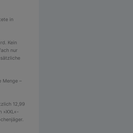
ete in
rd. Kein
fach nur
sätzliche
be Menge –
zlich 12,99
in »XXL«-
chenjäger.