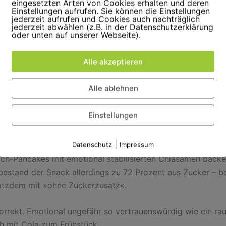
inner lesen sich wie die Einkaufsliste eines ganz normalen
eingesetzten Arten von Cookies erhalten und deren
Einstellungen aufrufen. Sie können die Einstellungen
jederzeit aufrufen und Cookies auch nachträglich
jederzeit abwählen (z.B. in der Datenschutzerklärung
oder unten auf unserer Webseite).
 tatsächlich die Milka Alpenmilch-Tafel den Goldenen Win
Die Tafel schrumpfte von 100 auf 90 Gramm, während die 
Alle akzeptieren
ch blieb – gleichzeitig wurde auch noch der Preis erhöht
. Da
, als würde ein Hotel plötzlich die Betten kleiner machen u
Alle ablehnen
gspreis erhöhen, weil »die neue Raumgestaltung mehr Gem
Einstellungen
 ein Kinderprodukt von Alete: die »
Obsties Erdbeer-Bana
|
Datenschutz
Impressum
as klang nach glücklichen Bio-Kindern auf Holzspielplätzen
lch-Pancakes mit emotional stabilisierten Chiasamen backe
estand der Snack allerdings zu 72 Prozent aus Zucker – 
otzdem mit »ohne Zuckerzusatz«.
orrekt. Emotional ungefähr so vertrauenswürdig wie ein ra
h mit Cola zum Frühstück.