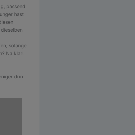
 g, passend
Hunger hast
diesen
 dieselben
fen, solange
n? Na klar!
eniger drin.