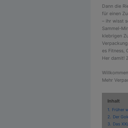
Dann die Ri
für einen Z
– ihr wisst 
Sammel-Mini
klebrigen Z
Verpackung.
es Fitness, 
Her damit! 
Willkommen
Mehr Verpac
Inhalt
1.
Früher 
2.
Der Gol
3.
Das XXL