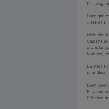
Kleinwagens
Dann gab es
diesem Fall
Nicht ein B
Ciabatta au
etwas länge
Krabben, di
Da stellt si
oder diesel
Denn psycho
Euro kosten
Brötchen da