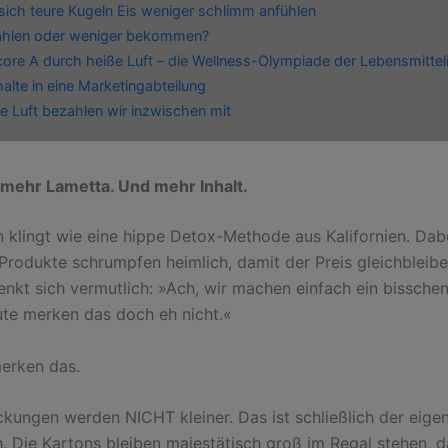
ich teure Kugeln Eis weniger schlimm anfühlen
ahlen oder weniger bekommen?
core A durch heiße Luft – die Wellness-Olympiade der Lebensmittel
alte in eine Marketingabteilung
ie Luft bezahlen wir inzwischen mit
mehr Lametta. Und mehr Inhalt.
on klingt wie eine hippe Detox-Methode aus Kalifornien. Dab
: Produkte schrumpfen heimlich, damit der Preis gleichbleib
denkt sich vermutlich: »Ach, wir machen einfach ein bissche
eute merken das doch eh nicht.«
erken das.
ckungen werden NICHT kleiner. Das ist schließlich der eigen
h. Die Kartons bleiben majestätisch groß im Regal stehen, 