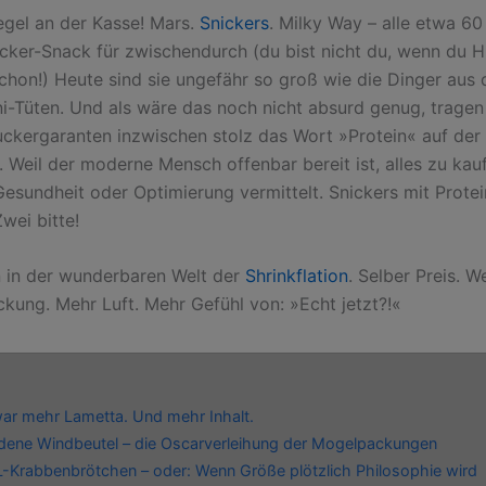
egel an der Kasse! Mars.
Snickers
. Milky Way – alle etwa 60
ucker-Snack für zwischendurch (du bist nicht du, wenn du 
schon!) Heute sind sie ungefähr so groß wie die Dinger aus 
-Tüten. Und als wäre das noch nicht absurd genug, tragen
uckergaranten inzwischen stolz das Wort »Protein« auf der
 Weil der moderne Mensch offenbar bereit ist, alles zu kau
Gesundheit oder Optimierung vermittelt. Snickers mit Protei
Zwei bitte!
 in der wunderbaren Welt der
Shrinkflation
. Selber Preis. W
kung. Mehr Luft. Mehr Gefühl von: »Echt jetzt?!«
war mehr Lametta. Und mehr Inhalt.
dene Windbeutel – die Oscarverleihung der Mogelpackungen
-Krabbenbrötchen – oder: Wenn Größe plötzlich Philosophie wird