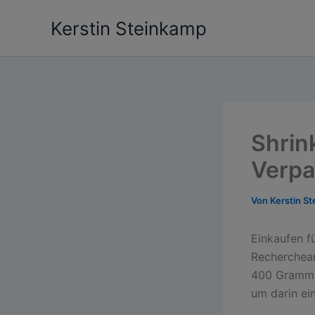
Zum
Kerstin Steinkamp
Inhalt
springen
Shrin
Verpa
Von
Kerstin S
Einkaufen f
Recherchear
400 Gramm i
um darin ein