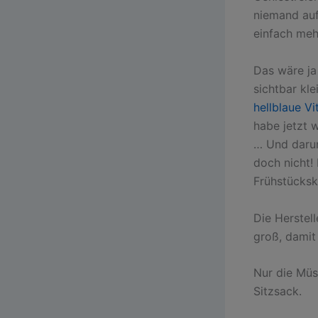
niemand auf
einfach meh
Das wäre ja
sichtbar kl
hellblaue V
habe jetzt 
… Und daru
doch nicht!
Frühstücksk
Die Herstell
groß, damit 
Nur die Müsl
Sitzsack.