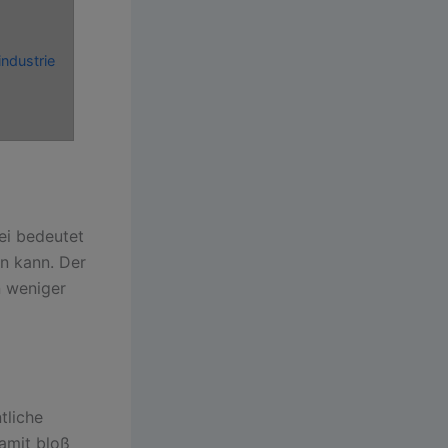
industrie
ei bedeutet
en kann. Der
n weniger
tliche
damit bloß