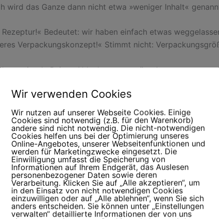
ch wird das Ganze dann nicht etwa »weniger Inhalt« genann
 Rezeptur!« Bedeutet: wir haben einfach etwas weggelasse
eres Verpackungskonzept!« Stimmt nicht: Verpackungsgröß
 knuspriger!« Reines Ablenkungsmannöver!
Wir verwenden Cookies
von Werbefuzzies aufwendig inszenierte Verpackungserlebn
ge.
Wir nutzen auf unserer Webseite Cookies. Einige
Cookies sind notwendig (z.B. für den Warenkorb)
andere sind nicht notwendig. Die nicht-notwendigen
e Windbeutel – die Oscarverleihung der Mogelpackunge
Cookies helfen uns bei der Optimierung unseres
Online-Angebotes, unserer Webseitenfunktionen und
werden für Marketingzwecke eingesetzt. Die
st: Wir Verbraucher bilden uns das alles nicht ein. Für bes
Einwilligung umfasst die Speicherung von
Informationen auf Ihrem Endgerät, das Auslesen
le gibt es sogar eine offizielle Negativ-Auszeichnung – den
personenbezogener Daten sowie deren
Verarbeitung. Klicken Sie auf „Alle akzeptieren“, um
« von
foodwatch
. Im Grunde ist das die Oscarverleihung de
in den Einsatz von nicht notwendigen Cookies
el-Mogelpackungen. Nur ohne Abendrobe.
einzuwilligen oder auf „Alle ablehnen“, wenn Sie sich
anders entscheiden. Sie können unter „Einstellungen
verwalten“ detaillierte Informationen der von uns