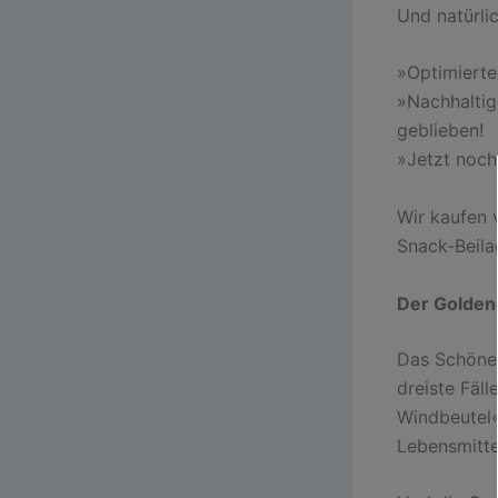
Und natürli
»Optimierte
»Nachhaltig
geblieben!
»Jetzt noch
Wir kaufen 
Snack-Beila
Der Golden
Das Schöne i
dreiste Fäl
Windbeutel
Lebensmitt