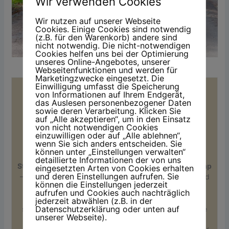
Wir verwenden Cookies
Wir nutzen auf unserer Webseite
Cookies. Einige Cookies sind notwendig
(z.B. für den Warenkorb) andere sind
nicht notwendig. Die nicht-notwendigen
Cookies helfen uns bei der Optimierung
unseres Online-Angebotes, unserer
Ein anderer Schreibort kann neue Impulse bringen!
Webseitenfunktionen und werden für
Marketingzwecke eingesetzt. Die
Einwilligung umfasst die Speicherung
von Informationen auf Ihrem Endgerät,
das Auslesen personenbezogener Daten
sowie deren Verarbeitung. Klicken Sie
auf „Alle akzeptieren“, um in den Einsatz
von nicht notwendigen Cookies
einzuwilligen oder auf „Alle ablehnen“,
wenn Sie sich anders entscheiden. Sie
Kerstin Steinkamp
können unter „Einstellungen verwalten“
detaillierte Informationen der von uns
Stifte gespitzt – Segel gesetzt.
Ich bin
Kerstin Steinkamp
eingesetzten Arten von Cookies erhalten
und deren Einstellungen aufrufen. Sie
– Bloggerin und Zumba-Instruktorin mit Herz, Humor und
können die Einstellungen jederzeit
einer Portion Gelassenheit. Sprache ist mein
aufrufen und Cookies auch nachträglich
Handwerkszeug, Bewegung mein Ausgleich – beides
jederzeit abwählen (z.B. in der
Datenschutzerklärung oder unten auf
steht für Energie, Leichtigkeit und Klarheit. Ich schreibe
unserer Webseite).
für Menschen, die wie ich sich selbst nicht zu ernst