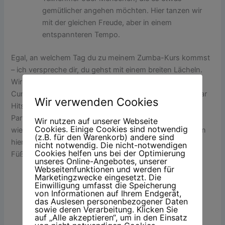
gemütlicher angehen möchten. Hier tanzen wir
mit der gleichen Freude, aber in einem
entspannteren Tempo.
Egal, an welchem Tag du zu meinem Zumba-Kurs kommst
– ich verspreche dir, du gehst mit einem breiten Lächeln.
Wir tanzen uns durch Salsa, Merengue, Reggaeton und
Cumbia – und für den extra Spaßfaktor sind auch ein paar
Wir verwenden Cookies
Hits dabei, die du sicher aus dem Radio, von der letzten
Party oder vielleicht sogar vom Schützenfest
Wir nutzen auf unserer Webseite
Cookies. Einige Cookies sind notwendig
wiedererkennst. Spaß, Bewegung und gute Laune stehen
(z.B. für den Warenkorb) andere sind
hier an erster Stelle – und keine Sorge, selbst zwei linke
nicht notwendig. Die nicht-notwendigen
Cookies helfen uns bei der Optimierung
Füße sind bei uns herzlich willkommen!
unseres Online-Angebotes, unserer
Webseitenfunktionen und werden für
Marketingzwecke eingesetzt. Die
Einwilligung umfasst die Speicherung
von Informationen auf Ihrem Endgerät,
das Auslesen personenbezogener Daten
sowie deren Verarbeitung. Klicken Sie
auf „Alle akzeptieren“, um in den Einsatz