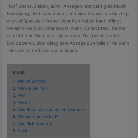
„fünf, sechs, sieben, acht“-Ansagen, sondern gute Musik,
Bewegung, die Laune macht, und eine Stunde, die dir zeigt,
wie viel Spaß dein Körper eigentlich haben kann. Klingt
vielleicht verrückt, aber selbst, wenn du dachtest, Tanzen
ist nicht dein Ding, wirst du merken: Das hier ist anders.
Bist du bereit, dem Alltag eine Absage zu erteilen? Na dann
– lies weiter und lass uns loslegen!
Inhalt
1.
Warum Zumba?
2.
Warum bei mir?
3.
Wo?
4.
Wann?
5.
Das Besondere an meinen Kursen
6.
Was ist Zumba Gold?
7.
Was dich erwartet:
8.
Fazit: