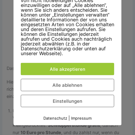
von nicht notwendigen Cookies
einzuwilligen oder auf „Alle ablehnen“,
wenn Sie sich anders entscheiden. Sie
können unter „Einstellungen verwalten“
detaillierte Informationen der von uns
eingesetzten Arten von Cookies erhalten
und deren Einstellungen aufrufen. Sie
können die Einstellungen jederzeit
aufrufen und Cookies auch nachträglich
jederzeit abwählen (z.B. in der
Datenschutzerklärung oder unten auf
unserer Webseite).
Das Besondere an meinen Kursen
Alle akzeptieren
Hier geht’s nicht nur um Bewegung, sondern um eine
Alle ablehnen
richtige Auszeit vom Alltag. Was macht meine Kurse so
einzigartig? Lass mich ein bisschen angeben:
Einstellungen
Unverbindlichkeit, die begeistert: Keine langfristigen
|
Verpflichtungen, kein nerviges
Datenschutz
Impressum
Kleingedrucktes.
Schnupperstunde gratis
, danach
nur
10 Euro pro Stunde
, und du zahlst nur, wenn du