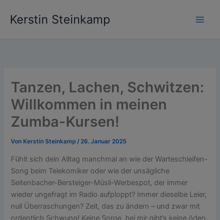
Zum
Kerstin Steinkamp
Inhalt
springen
Tanzen, Lachen, Schwitzen:
Willkommen in meinen
Zumba-Kursen!
Von
Kerstin Steinkamp
/
26. Januar 2025
Fühlt sich dein Alltag manchmal an wie der Warteschleifen-
Song beim Telekomiker oder wie der unsägliche
Seitenbacher-Bersteiger-Müsli-Werbespot, der immer
wieder ungefragt im Radio aufploppt? Immer dieselbe Leier,
null Überraschungen? Zeit, das zu ändern – und zwar mit
ordentlich Schwung! Keine Sorge, bei mir gibt’s keine öden