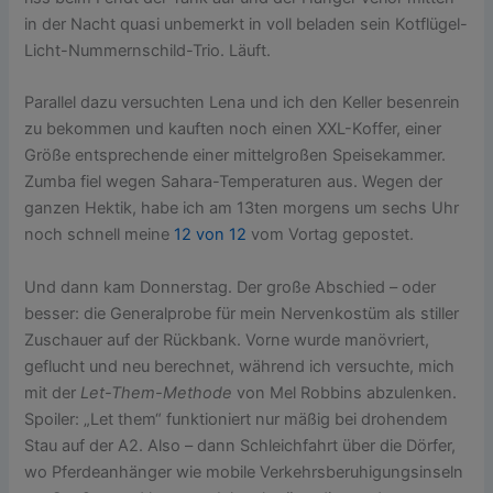
in der Nacht quasi unbemerkt in voll beladen sein Kotflügel-
Licht-Nummernschild-Trio. Läuft.
Parallel dazu versuchten Lena und ich den Keller besenrein
zu bekommen und kauften noch einen XXL-Koffer, einer
Größe entsprechende einer mittelgroßen Speisekammer.
Zumba fiel wegen Sahara-Temperaturen aus. Wegen der
ganzen Hektik, habe ich am 13ten morgens um sechs Uhr
noch schnell meine
12 von 12
vom Vortag gepostet.
Und dann kam Donnerstag. Der große Abschied – oder
besser: die Generalprobe für mein Nervenkostüm als stiller
Zuschauer auf der Rückbank. Vorne wurde manövriert,
geflucht und neu berechnet, während ich versuchte, mich
mit der
Let-Them-Methode
von Mel Robbins abzulenken.
Spoiler: „Let them“ funktioniert nur mäßig bei drohendem
Stau auf der A2. Also – dann Schleichfahrt über die Dörfer,
wo Pferdeanhänger wie mobile Verkehrsberuhigungsinseln