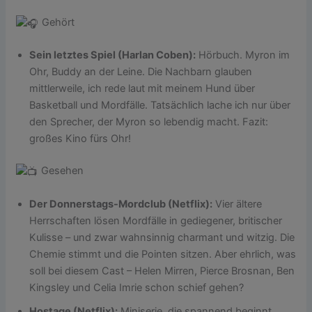
Gehört
Sein letztes Spiel (Harlan Coben):
Hörbuch. Myron im
Ohr, Buddy an der Leine. Die Nachbarn glauben
mittlerweile, ich rede laut mit meinem Hund über
Basketball und Mordfälle. Tatsächlich lache ich nur über
den Sprecher, der Myron so lebendig macht. Fazit:
großes Kino fürs Ohr!
Gesehen
Der Donnerstags-Mordclub (Netflix):
Vier ältere
Herrschaften lösen Mordfälle in gediegener, britischer
Kulisse – und zwar wahnsinnig charmant und witzig. Die
Chemie stimmt und die Pointen sitzen. Aber ehrlich, was
soll bei diesem Cast – Helen Mirren, Pierce Brosnan, Ben
Kingsley und Celia Imrie schon schief gehen?
Hostage (Netflix):
Miniserie, die spannend beginnt,