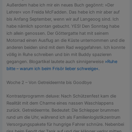
Außerdem habe ich mir ein neues Buch gegönnt: »Der
Lehrer« von Freida McFadden. Das hebe ich mir aber auf
bis Anfang September, wenn wir auf Langeoog sind. Ich
habe nämlich spontan gebucht. YES! Den Sonntag habe
ich allein genossen. Der Göttergatte hat mit seinem
Motorrad einen Ausflug an die Küste unternommen und die
anderen beiden sind mit dem Rad weggefahren. Ich konnte
völlig in Ruhe schreiben und bin mit Buddy spazieren
gegangen. Blogartikel lautete auch sinnigerweise
»Ruhe
bitte – warum ich beim Frisör lieber schweige«.
Woche 2 – Von Getreideernte bis Goodbye
Kontrastprogramm deluxe: Nach Schützenfest kam die
Realität mit dem Charme eines nassen Waschlappens
zurück. Getreideernte. Bedeutet: Die Schlepper brummen
rund um die Uhr, während ich als Familienlogistikzentrum
Versorgungspakete für hungrige Fahrer schnüre. Nebenbei
riss beim Fendt der Tank auf und der Hänger verlor mitten