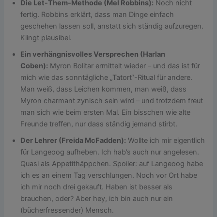
Die Let-Them-Methode (Mel Robbins):
Noch nicht
fertig. Robbins erklärt, dass man Dinge einfach
geschehen lassen soll, anstatt sich ständig aufzuregen.
Klingt plausibel.
Ein verhängnisvolles Versprechen (Harlan
Coben):
Myron Bolitar ermittelt wieder – und das ist für
mich wie das sonntägliche „Tatort“-Ritual für andere.
Man weiß, dass Leichen kommen, man weiß, dass
Myron charmant zynisch sein wird – und trotzdem freut
man sich wie beim ersten Mal. Ein bisschen wie alte
Freunde treffen, nur dass ständig jemand stirbt.
Der Lehrer (Freida McFadden):
Wollte ich mir eigentlich
für Langeoog aufheben. Ich hab’s auch nur angelesen.
Quasi als Appetithäppchen. Spoiler: auf Langeoog habe
ich es an einem Tag verschlungen. Noch vor Ort habe
ich mir noch drei gekauft. Haben ist besser als
brauchen, oder? Aber hey, ich bin auch nur ein
(bücherfressender) Mensch.