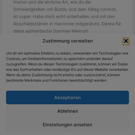
Humor und die ehrliche Art, wie du die
Schwierigkeiten mit Buddy und dem Alltag nimmst,
ist super. Habe mich echt unterhalten und mit den
Abschiedstränen in Hannover mitgerühmt. Danke für
diese authentische Summer-Memoir!
Zustimmung verwalten
Um dir ein optimales Erlebnis zu bieten, verwenden wir Technologien wie
Pingback:
KW36/2025: Alle TCS-Blogartikel - The
Cookies, um Geräteinformationen zu speichern und/oder darauf
Content Society
zuzugreifen. Wenn du diesen Technologien zustimmst, können wir Daten
wie das Surfverhalten oder eindeutige IDs auf dieser Website verarbeiten.
Wenn du deine Zustimmung nicht erteilst oder zurückziehst, können
Die Kommentare sind geschlossen.
bestimmte Merkmale und Funktionen beeinträchtigt werden.
Akzeptieren
Ablehnen
Copyright © 2026 Kerstin Steinkamp | Präsentiert von
Astra-
Einstellungen ansehen
WordPress-Theme
|
Impressum
|
Datenschutz
|
Kontakt