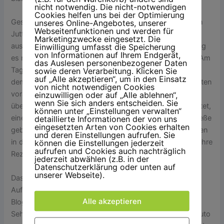
nicht notwendig. Die nicht-notwendigen
Cookies helfen uns bei der Optimierung
unseres Online-Angebotes, unserer
Gesellig wurde es auch: Juttas Geburtstag (shout-out an
Webseitenfunktionen und werden für
Jutta!) mit sehr netten Gesprächen und Wein, den ich
Marketingzwecke eingesetzt. Die
Einwilligung umfasst die Speicherung
ausnahmsweise zur Schorle verarbeiten durfte. Jutta mag
von Informationen auf Ihrem Endgerät,
es nicht, wenn man ihren guten Wein mit Wasser adelt. Am
das Auslesen personenbezogener Daten
sowie deren Verarbeitung. Klicken Sie
Tag darauf hatte der Göttergatte sein Jubelfest und
auf „Alle akzeptieren“, um in den Einsatz
dementsprechend warfen die Vorbereitungen ihre Schatten
von nicht notwendigen Cookies
einzuwilligen oder auf „Alle ablehnen“,
voraus. Ich habe Zwiebelkuchen-Muffins gebacken,
wenn Sie sich anders entscheiden. Sie
überbackenen Toast mit Mett und roter Paprika vorbereitet,
können unter „Einstellungen verwalten“
detaillierte Informationen der von uns
einen Kräuterdip gezaubert und Tomate-Mozzarella-Spieße
eingesetzten Arten von Cookies erhalten
gebaut. Dazu gab es auf Käsewürfel gepikste Weintrauben
und deren Einstellungen aufrufen. Sie
können die Einstellungen jederzeit
in dunkel und hell. Später riefen die 70er an -sie wollten ihre
aufrufen und Cookies auch nachträglich
Rezepte zurück!
jederzeit abwählen (z.B. in der
Datenschutzerklärung oder unten auf
unserer Webseite).
Das Wochenende verlief ganz ohne Zwischenfälle:
Aufräumen, Zumba, Netflix, Lesen und der wöchentliche
Alle akzeptieren
Blogartikel. Diesmal zum Thema
»Bewusste Ignoranz«
.
Sehr gelungen, wie ich finde. Wer kennt es nicht? Das Auto