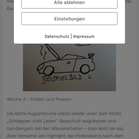
macht komische Geräusche und du drehst konsequent das
Alle ablehnen
Radio lauter? Gerne nachlesen!
Einstellungen
|
Datenschutz
Impressum
Woche 4 – Poltern und Powern
Die letzte Augustwoche stand wieder unter dem Motto
„Schleppen statt Lesen“. Bauschutt wegräumen und
handlangern bei den Maurerarbeiten – man lernt nie aus.
Aber immerhin ein Highlight: der Polterabend nach dem