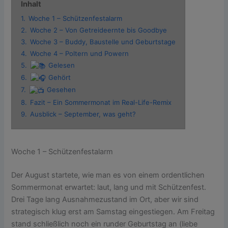
Inhalt
1.
Woche 1 – Schützenfestalarm
2.
Woche 2 – Von Getreideernte bis Goodbye
3.
Woche 3 – Buddy, Baustelle und Geburtstage
4.
Woche 4 – Poltern und Powern
5.
Gelesen
6.
Gehört
7.
Gesehen
8.
Fazit – Ein Sommermonat im Real-Life-Remix
9.
Ausblick – September, was geht?
Woche 1 – Schützenfestalarm
Der August startete, wie man es von einem ordentlichen
Sommermonat erwartet: laut, lang und mit Schützenfest.
Drei Tage lang Ausnahmezustand im Ort, aber wir sind
strategisch klug erst am Samstag eingestiegen. Am Freitag
stand schließlich noch ein runder Geburtstag an (liebe