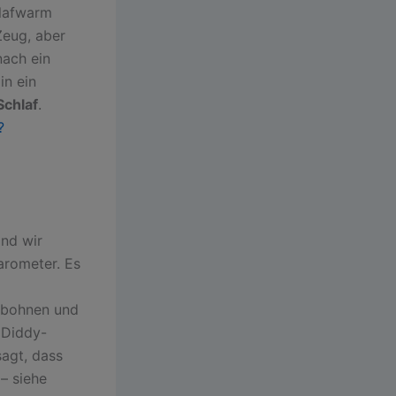
hlafwarm
Zeug, aber
nach ein
in ein
Schlaf
.
?
ind wir
arometer. Es
gobohnen und
 Diddy-
sagt, dass
– siehe