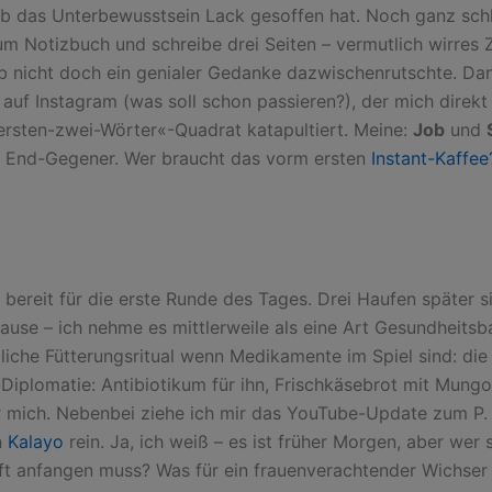
 ob das Unterbewusstsein Lack gesoffen hat. Noch ganz sc
zum Notizbuch und schreibe drei Seiten – vermutlich wirres 
b nicht doch ein genialer Gedanke dazwischenrutschte. Da
 auf Instagram (was soll schon passieren?), der mich direkt 
ersten-zwei-Wörter«-Quadrat katapultiert. Meine:
Job
und
 End-Gegener. Wer braucht das vorm ersten
Instant-Kaffee
 bereit für die erste Runde des Tages. Drei Haufen später s
ause – ich nehme es mittlerweile als eine Art Gesundheitsb
bliche Fütterungsritual wenn Medikamente im Spiel sind: die
Diplomatie: Antibiotikum für ihn, Frischkäsebrot mit Mun
 mich. Nebenbei ziehe ich mir das YouTube-Update zum P.
n
Kalayo
rein. Ja, ich weiß – es ist früher Morgen, aber wer 
ft anfangen muss? Was für ein frauenverachtender Wichser 