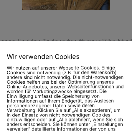
kommen. Umziehen, Tasche packen, Wasser auffüllen. Ich wil
 noch schnell einkaufen – samstäglicher Optimismus delux
Wir verwenden Cookies
Wir nutzen auf unserer Webseite Cookies. Einige
Cookies sind notwendig (z.B. für den Warenkorb)
andere sind nicht notwendig. Die nicht-notwendigen
Cookies helfen uns bei der Optimierung unseres
g: Mein Kursraum ist belegt – von der Feuerwehr. Biwak-Fee
Online-Angebotes, unserer Webseitenfunktionen und
werden für Marketingzwecke eingesetzt. Die
und Uniformen. Zum Glück ist der Nebenraum frei, also beg
Einwilligung umfasst die Speicherung von
Informationen auf Ihrem Endgerät, das Auslesen
inen Stunden. Zwei intensive Einheiten, viel Bewegung, viel
personenbezogener Daten sowie deren
 liebe diesen Teil meines Jobs sehr.
Verarbeitung. Klicken Sie auf „Alle akzeptieren“, um
in den Einsatz von nicht notwendigen Cookies
einzuwilligen oder auf „Alle ablehnen“, wenn Sie sich
anders entscheiden. Sie können unter „Einstellungen
verwalten“ detaillierte Informationen der von uns