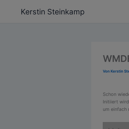
Zum
Kerstin Steinkamp
Inhalt
springen
WMDE
Von
Kerstin S
Schon wiede
Initiiert w
um einfach 