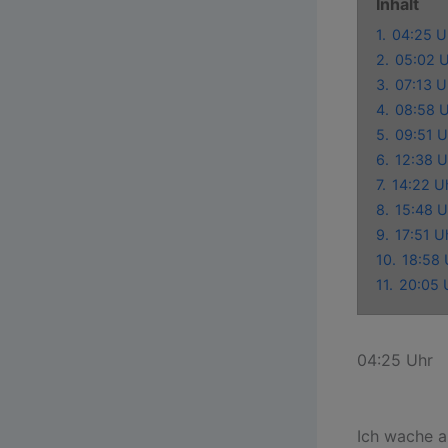
Inhalt
1.
04:25 U
2.
05:02 
3.
07:13 U
4.
08:58 
5.
09:51 U
6.
12:38 U
7.
14:22 U
8.
15:48 U
9.
17:51 U
10.
18:58 
11.
20:05 
04:25 Uhr
Ich wache a