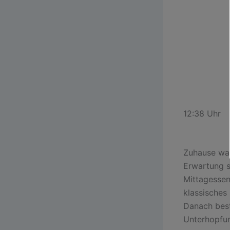
12:38 Uhr
Zuhause war
Erwartung s
Mittagessen
klassisches
Danach best
Unterhopfung