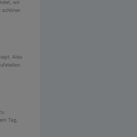
ndet, wir
g schöner
iept. Also
fstellen.
zu
 am Tag,