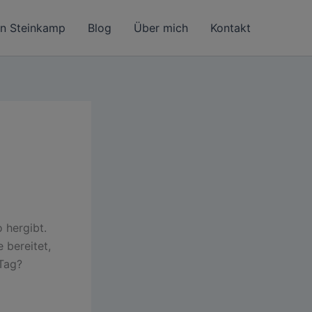
in Steinkamp
Blog
Über mich
Kontakt
 hergibt.
 bereitet,
Tag?