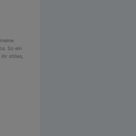
 meine
os. So ein
hr stilles,