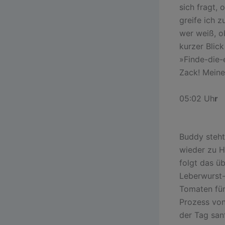
sich fragt,
greife ich 
wer weiß, o
kurzer Blick
»Finde-die-
Zack! Meine
05:02 Uh
r
Buddy steht
wieder zu H
folgt das ü
Leberwurst-
Tomaten für
Prozess vo
der Tag san