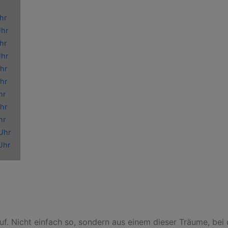
hr
Uhr
hr
Uhr
hr
hr
hr
hr
hr
Uhr
Uhr
uf. Nicht einfach so, sondern aus einem dieser Träume, be