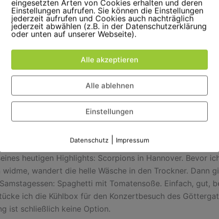
eingesetzten Arten von Cookies erhalten und deren
Einstellungen aufrufen. Sie können die Einstellungen
jederzeit aufrufen und Cookies auch nachträglich
jederzeit abwählen (z.B. in der Datenschutzerklärung
oder unten auf unserer Webseite).
Alle akzeptieren
Alle ablehnen
Einstellungen
|
Datenschutz
Impressum
tet der Göttergatte schon mit einem kühlen Bier – er ist in 
eines heutigen Highlights: Scorpions in Hannover. Bevor i
 widme, wandert die helle Wäsche in den Trockner. Dann gi
 Samstagessen: Spaghetti mit Tomatensoße. Einfach, gut, b
ücke ich die Kühlbox für den Konzertbesuch des Göttergat
 ist schließlich keine Option.