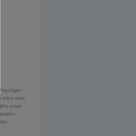
freudiger
ch mich dem
bt’s unser
ewährt.
ten –