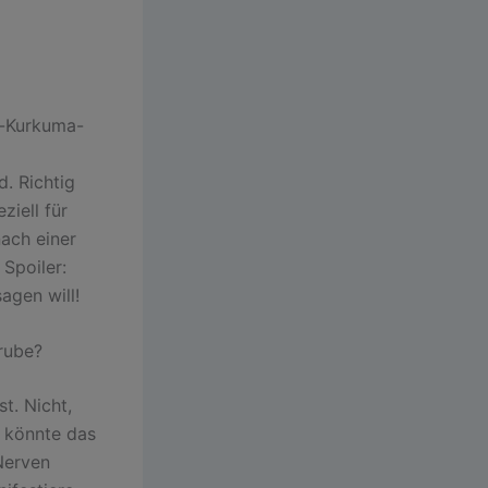
a-Kurkuma-
d. Richtig
ziell für
ach einer
Spoiler:
agen will!
rube?
t. Nicht,
5 könnte das
Nerven