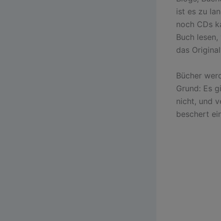
ist es zu la
noch CDs ka
Buch lesen,
das Original
Bücher werd
Grund: Es gi
nicht, und v
beschert ei