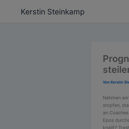
Zum
Kerstin Steinkamp
Inhalt
springen
Progn
steil
Von
Kerstin S
Nehmen wir
stopfen, st
an Coaches 
Epos durcha
knallt? Tra