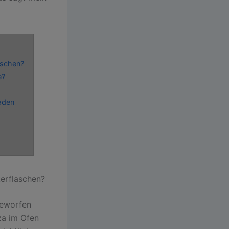
aschen?
e?
laden
kerflaschen?
ngeworfen
za im Ofen