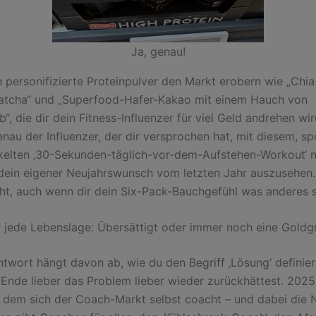
Ja, genau!
 personifizierte Proteinpulver den Markt erobern wie „Chi
atcha“ und „Superfood-Hafer-Kakao mit einem Hauch von
“, die dir dein Fitness-Influenzer für viel Geld andrehen wir
nau der Influenzer, der dir versprochen hat, mit diesem, spe
kelten ‚30-Sekunden-täglich-vor-dem-Aufstehen-Workout‘ n
ein eigener Neujahrswunsch vom letzten Jahr auszusehen. 
cht, auch wenn dir dein Six-Pack-Bauchgefühl was anderes s
 jede Lebenslage: Übersättigt oder immer noch eine Goldg
ntwort hängt davon ab, wie du den Begriff ‚Lösung‘ definiers
Ende lieber das Problem lieber wieder zurückhättest. 202
in dem sich der Coach-Markt selbst coacht – und dabei die 