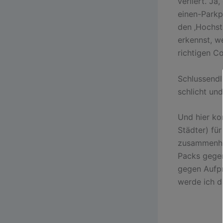
verliert. Ja
einen-Parkp
den ‚Hochsta
erkennst, we
richtigen C
Schlussendl
schlicht und
Und hier kom
Städter) für
zusammenhar
Packs gegen
gegen Aufpr
werde ich d