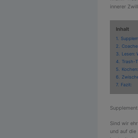
innerer Zwi
Inhalt
1.
Suppleme
2.
Coaches
3.
Lesen: 
4.
Trash-T
5.
Kochen:
6.
Zwische
7.
Fazit:
Supplements
Sind wir eh
und auf die