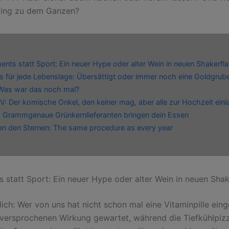
lling zu dem Ganzen?
nts statt Sport: Ein neuer Hype oder alter Wein in neuen Shakerfl
 für jede Lebenslage: Übersättigt oder immer noch eine Goldgrub
Was war das noch mal?
V: Der komische Onkel, den keiner mag, aber alle zur Hochzeit ein
 Grammgenaue Grünkernlieferanten bringen dein Essen
n den Sternen: The same procedure as every year
 statt Sport: Ein neuer Hype oder alter Wein in neuen Sha
rlich: Wer von uns hat nicht schon mal eine Vitaminpille ei
 versprochenen Wirkung gewartet, während die Tiefkühlpiz