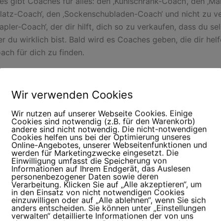
, es gibt Coaches für alles: den ‚Kühlschrank-Coach‘, den ‚Ma
latz-Coach‘, den ‚Sockenschubladen-Coach‘ und nicht zu v
pler-Coach‘, der dir hilft, dich so zu verkaufen, dass du sel
r du wirklich bist. Bald wird es Coaches geben, die dir hel
oach für dich zu finden.
ich wird sich ein ‚Anti-Coach-Coach‘-Konzept, dessen Pro
 einfach aus ‚Atme und chill‘ besteht, durchsetzen.
Wir verwenden Cookies
Wir nutzen auf unserer Webseite Cookies. Einige
mt meine Idee ins Spiel: ‚Laub lieben lernen‘. Ich lade Leut
Cookies sind notwendig (z.B. für den Warenkorb)
 viel Geld zu mir nach Hause ein, damit sie in Ruhe Laub
andere sind nicht notwendig. Die nicht-notwendigen
Cookies helfen uns bei der Optimierung unseres
ken und mitnehmen können. Gerne stelle ich Absetzmulde
Online-Angebotes, unserer Webseitenfunktionen und
werden für Marketingzwecke eingesetzt. Die
 Kaution zur Verfügung. Nach Absprache und selbstverstä
Einwilligung umfasst die Speicherung von
eis dürfen meine Klienten gerne die Eichen umarmen. Im Fr
Informationen auf Ihrem Endgerät, das Auslesen
personenbezogener Daten sowie deren
as Angebot um Erdmediation (Unkraut jäten) erweitern.
Verarbeitung. Klicken Sie auf „Alle akzeptieren“, um
in den Einsatz von nicht notwendigen Cookies
einzuwilligen oder auf „Alle ablehnen“, wenn Sie sich
anders entscheiden. Sie können unter „Einstellungen
verwalten“ detaillierte Informationen der von uns