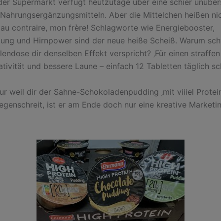
eder Supermarkt verfügt heutzutage über eine schier unübers
Nahrungsergänzungsmitteln. Aber die Mittelchen heißen nic
 au contraire, mon frère! Schlagworte wie Energiebooster,
ung und Hirnpower sind der neue heiße Scheiß. Warum sch
lendose dir denselben Effekt verspricht? ‚Für einen straffe
ativität und bessere Laune – einfach 12 Tabletten täglich sc
ur weil dir der Sahne-Schokoladenpudding ‚mit viiiel Protei
gegenschreit, ist er am Ende doch nur eine kreative Marketi