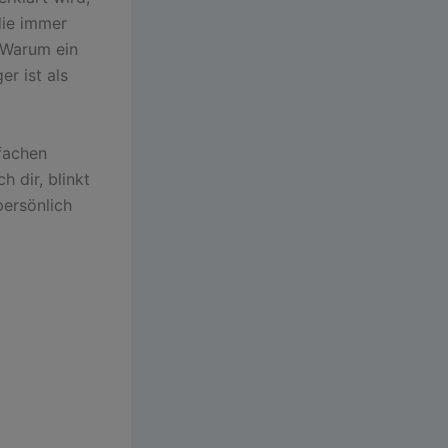
die immer
 Warum ein
r ist als
fachen
h dir, blinkt
persönlich