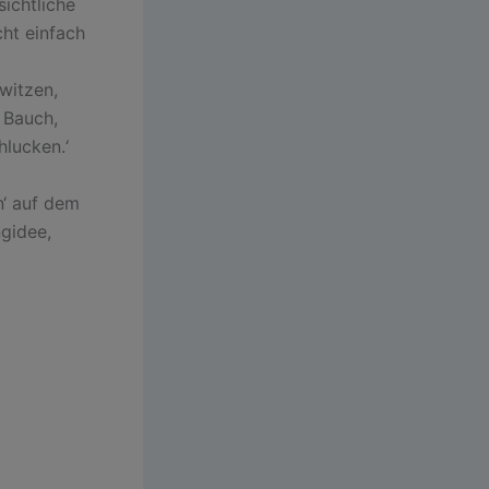
ichtliche
ht einfach
witzen,
n Bauch,
hlucken.‘
n‘ auf dem
ngidee,