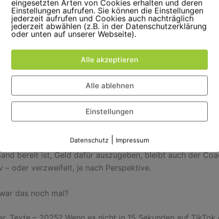
eingesetzten Arten von Cookies erhalten und deren
Einstellungen aufrufen. Sie können die Einstellungen
jederzeit aufrufen und Cookies auch nachträglich
jederzeit abwählen (z.B. in der Datenschutzerklärung
oder unten auf unserer Webseite).
Alle akzeptieren
Alle ablehnen
Einstellungen
Ich helfe gern!
|
Datenschutz
Impressum
and bereit ist, Geld dafür auszugeben, bleibt auch der Co
 – oder verzweifelt, je nach Perspektive.
war das noch mal?
er, Texte – 2025? Wenn es nicht in 15 Sekunden auf TikTok e