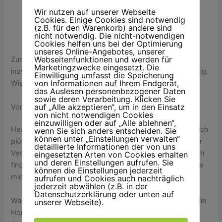
Wir nutzen auf unserer Webseite
Cookies. Einige Cookies sind notwendig
(z.B. für den Warenkorb) andere sind
nicht notwendig. Die nicht-notwendigen
Wer? Iiich?
Cookies helfen uns bei der Optimierung
unseres Online-Angebotes, unserer
Webseitenfunktionen und werden für
Zum Saubermachen ist es mir draußen zu kalt und
Marketingzwecke eingesetzt. Die
inzwischen ist der Smartie auch von außen wieder dreckig.
Einwilligung umfasst die Speicherung
von Informationen auf Ihrem Endgerät,
Wie gesagt, ein Teufelskreis.
das Auslesen personenbezogener Daten
sowie deren Verarbeitung. Klicken Sie
auf „Alle akzeptieren“, um in den Einsatz
Vorsorgetermine
von nicht notwendigen Cookies
einzuwilligen oder auf „Alle ablehnen“,
Heute gehe ich regelmäßig. Früher? Nicht so sehr. Bis mich
wenn Sie sich anders entscheiden. Sie
können unter „Einstellungen verwalten“
plötzlich höllische Zahnschmerzen erwischten. In meiner
detaillierte Informationen der von uns
Verzweiflung warf ich sämtliche Schmerzmittel ein, die ich
eingesetzten Arten von Cookies erhalten
und deren Einstellungen aufrufen. Sie
finden konnte – ohne Erfolg. Mein Göttergatte chauffierte
können die Einstellungen jederzeit
mich zu einem Zahnarzt, den ich nicht kannte.
aufrufen und Cookies auch nachträglich
jederzeit abwählen (z.B. in der
Datenschutzerklärung oder unten auf
Was soll ich sagen: Der Arzt war supernett. Doch dann die
unserer Webseite).
Horrorfrage: »Wann waren sie zuletzt beim Zahnarzt?«