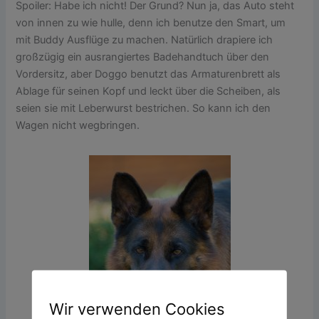
Spoiler: Habe ich nicht! Der Grund? Nun ja, das Auto steht
von innen zu wie hulle, denn ich benutze den Smart, um
mit Buddy Ausflüge zu machen. Natürlich drapiere ich
großzügig ein ausrangiertes Badehandtuch über den
Vordersitz, aber Doggo benutzt das Armaturenbrett als
Ablage für seinen Kopf und leckt über die Scheiben, als
seien sie mit Leberwurst bestrichen. So kann ich den
Wagen nicht wegbringen.
Wir verwenden Cookies