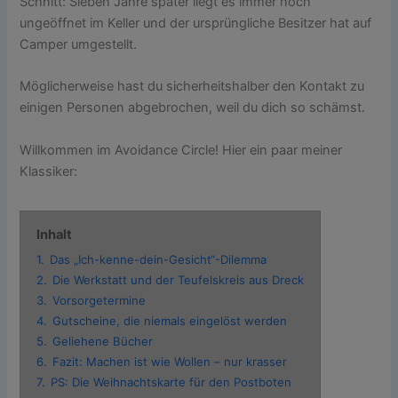
Schnitt: Sieben Jahre später liegt es immer noch
ungeöffnet im Keller und der ursprüngliche Besitzer hat auf
Camper umgestellt.
Möglicherweise hast du sicherheitshalber den Kontakt zu
einigen Personen abgebrochen, weil du dich so schämst.
Willkommen im Avoidance Circle! Hier ein paar meiner
Klassiker:
Inhalt
1.
Das „Ich-kenne-dein-Gesicht“-Dilemma
2.
Die Werkstatt und der Teufelskreis aus Dreck
3.
Vorsorgetermine
4.
Gutscheine, die niemals eingelöst werden
5.
Geliehene Bücher
6.
Fazit: Machen ist wie Wollen – nur krasser
7.
PS: Die Weihnachtskarte für den Postboten