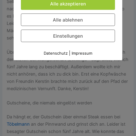
Selbstverständlich stellte ich mich dumm. Bei der Frage
Alle akzeptieren
nach meinem Bonushaft ebenfalls. Ich wusste genau, wo
es lag – noch mit meinen Mädchennamen vorne drauf.
Alle ablehnen
Leider ist besagter Arzt letztes Jahr verstorben und im
März steht mein Termin bei seinem Nachfolger an. Mal
Einstellungen
sehen.
Übrigens, ähnliche Geschichte bei der Frauenärztin. Nach
|
Datenschutz
Impressum
der letzten Schwangerschaft (Zwillinge – sagt alles) war ich
fünf Jahre lang zu beschäftigt. Außerdem wollte ich mir
nicht anhören, dass ich zu dick bin. Erst eine Kopfwäsche
von Freundin Kerstin brachte mich zurück auf den Pfad der
medizinischen Vernunft. Danke, Kerstin!
Gutscheine, die niemals eingelöst werden
Da hängt er, der Gutschein über einmal Steak essen bei
Töbelmann
an der Pinnwand und grinst dich an. Leider ist
besagter Gutschein schon fünf Jahre alt. Wie konnte das